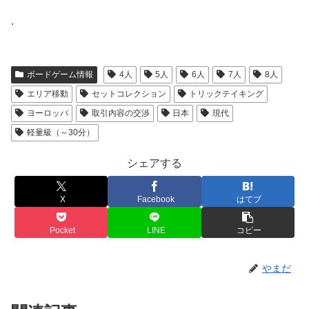
.
ボードゲーム情報
4人
5人
6人
7人
8人
エリア移動
セットコレクション
トリックテイキング
ヨーロッパ
取引内容の交渉
日本
現代
軽量級（～30分）
シェアする
X
Facebook
はてブ
Pocket
LINE
コピー
やまだ