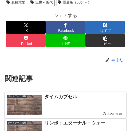
直接攻撃
近世～近代
重量級（60分～）
シェアする
X
Facebook
はてブ
Pocket
LINE
コピー
やまだ
関連記事
タイムカプセル
ボードゲーム情報
2023.09.01
リンボ：エターナル・ウォー
ボードゲーム情報