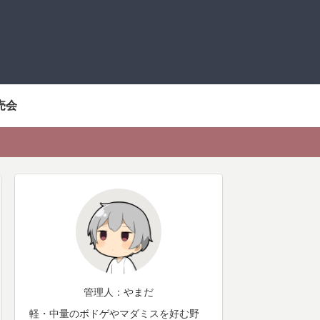
売会
管理人：やまだ
軽・中量のボドゲやマダミスを好む野