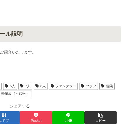
ール説明
ご紹介いたします。
人
6人
7人
8人
ファンタジー
ブラフ
冒険
軽量級（～30分）
シェアする
はてブ
Pocket
LINE
コピー