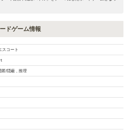
ードゲーム情報
エスコート
rt
匿/隠蔽 , 推理