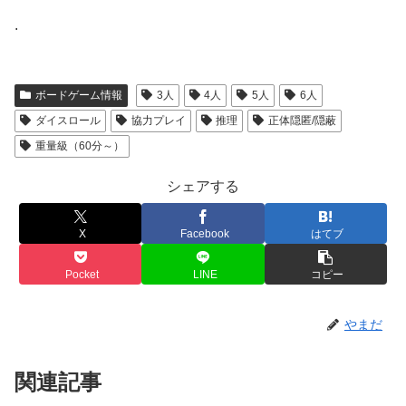
.
ボードゲーム情報
3人
4人
5人
6人
ダイスロール
協力プレイ
推理
正体隠匿/隠蔽
重量級（60分～）
シェアする
X
Facebook
はてブ
Pocket
LINE
コピー
やまだ
関連記事