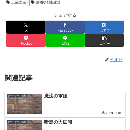
工業/製造
建物や都市建設
シェアする
X
Facebook
はてブ
Pocket
LINE
コピー
やまだ
関連記事
魔法の軍団
ボードゲーム情報
2023.09.01
暗黒の大広間
ボードゲーム情報